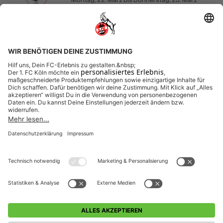
2027
Rot-Weiß Merl
Feriencamp mobil 4 Tage
22.03.2027 bis 25.03.2027 (4 Tage)
FREIE PLÄTZE VORHANDEN
Anmeldeschluss 08. März 2027, 09:30 Uhr
185,00 EUR
Anmelden
inkl. Ausstattung
Weitere Veranstaltungen entdecken (Feriencamp
mobil 4 Tage)