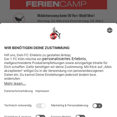
Mädchencamp beim SV Rot-Weiß Merl
Montag, 22. März bis Donnerstag, 25. März
2027
Rot-Weiß Merl
Feriencamp mobil 4 Tage
22.03.2027 bis 25.03.2027 (4 Tage)
FREIE PLÄTZE VORHANDEN
Anmeldeschluss 08. März 2027, 09:30 Uhr
185,00 EUR
Anmelden
inkl. Ausstattung
Weitere Veranstaltungen entdecken (Feriencamp
mobil 4 Tage)