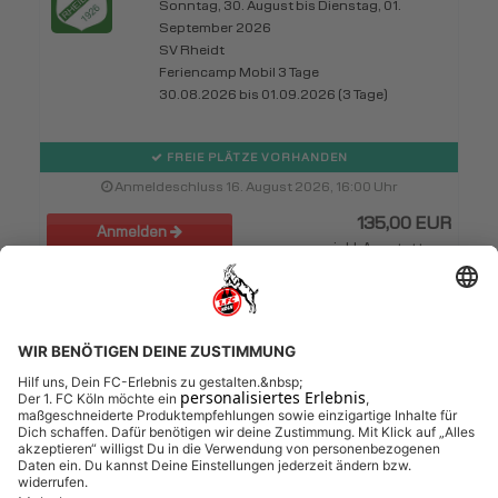
Sonntag, 30. August bis Dienstag, 01.
September 2026
SV Rheidt
Feriencamp Mobil 3 Tage
30.08.2026 bis 01.09.2026 (3 Tage)
FREIE PLÄTZE VORHANDEN
Anmeldeschluss 16. August 2026, 16:00 Uhr
135,00 EUR
Anmelden
inkl. Ausstattung
1
2
3
Nächste ›
Letzte »
Mehr entdecken