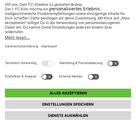
FREIE PLÄTZE VORHANDEN
Anmeldeschluss 08. März 2027, 09:30 Uhr
185,00 EUR
Anmelden
inkl. Ausstattung
Weitere Veranstaltungen entdecken (Feriencamp
mobil 4 Tage)