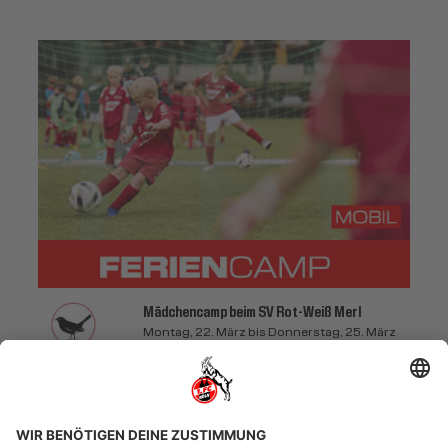
Mädchencamp beim SV Rot-Weiß Merl
Montag, 22. März bis Donnerstag, 25. März
2027
Rot-Weiß Merl
Feriencamp mobil 4 Tage
22.03.2027 bis 25.03.2027 (4 Tage)