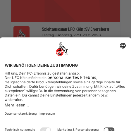
Spieltagscamp 1. FC Köln : SV Elversberg
Freitag - Sonntag, 27.11.-29.11.2026
1. FC Köln
Spieltagscamp 2 Begleitkarten
27.11.2026 bis 29.11.2026 (3 Tage)
BALD BUCHBAR
164,00 EUR
inkl. Ausstattung
Weitere Veranstaltungen entdecken