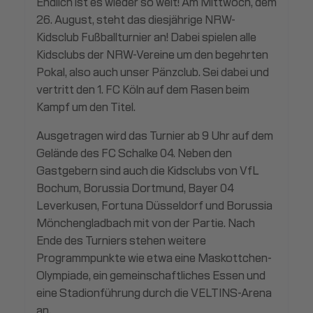
Endlich ist es wieder so weit! Am Mittwoch, dem
26. August, steht das diesjährige NRW-
Kidsclub Fußballturnier an! Dabei spielen alle
Kidsclubs der NRW-Vereine um den begehrten
Pokal, also auch unser Pänzclub. Sei dabei und
vertritt den 1. FC Köln auf dem Rasen beim
Kampf um den Titel.
Ausgetragen wird das Turnier ab 9 Uhr auf dem
Gelände des FC Schalke 04. Neben den
Gastgebern sind auch die Kidsclubs von VfL
Bochum, Borussia Dortmund, Bayer 04
Leverkusen, Fortuna Düsseldorf und Borussia
Mönchengladbach mit von der Partie. Nach
Ende des Turniers stehen weitere
Programmpunkte wie etwa eine Maskottchen-
Olympiade, ein gemeinschaftliches Essen und
eine Stadionführung durch die VELTINS-Arena
an.