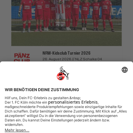
NRW-Kidsclub Turnier 2026
26. August 2026 // NLZ Schalke 04
Pänzclub
Pänzclub: NRW-Kidsclub Turnier
26.08.2026 (etwa 10 Stunden)
VERLOSUNG
Anmeldeschluss 12. August 2026, 12:00 Uhr
20,00 EUR
Zur Verlosung