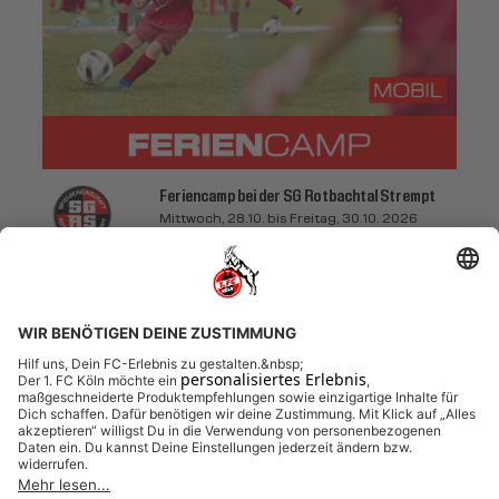
Feriencamp bei der SG Rotbachtal Strempt
Mittwoch, 28.10. bis Freitag, 30.10. 2026
SG Rotbachtal-Strempt
Feriencamp Mobil 3 Tage
28.10.2026 bis 30.10.2026 (3 Tage)
FREIE PLÄTZE VORHANDEN
Anmeldeschluss 25. Oktober 2026, 09:30 Uhr
155,00 EUR
Anmelden
inkl. Ausstattung