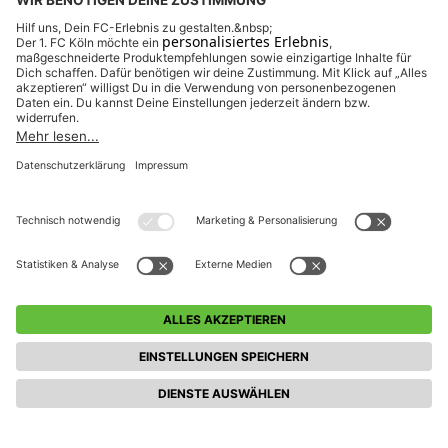
ANMELDEFENSTER GESCHLOSSEN
Anmeldeschluss 12. März 2026, 17:00 Uhr
90,00 EUR
zzgl. Ausstattung
(optional)
Weitere Veranstaltungen entdecken
(Fördertraining Plus Freitag)