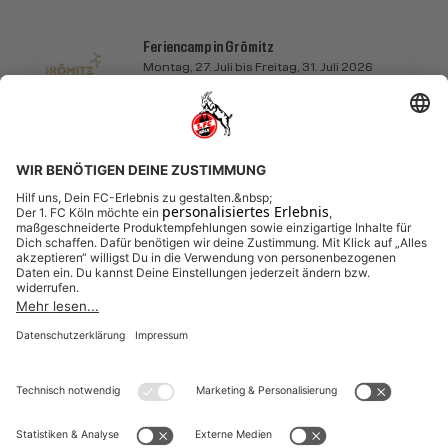
Feriencamp in Grömitz
Montag, 27. Juli bis Freitag, 31. Juli 2026
Grömitz
Feriencamp mobil 5 Tage Grömitz
27.07.2026 bis 31.07.2026 (0 zukünftige
Termine)
ANMELDEFENSTER GESCHLOSSEN
Anmeldeschluss 24. Juli 2026, 10:00 Uhr
155,00 EUR
inkl. Ausstattung
Weitere Veranstaltungen entdecken (Feriencamp
mobil 5 Tage Grömitz)