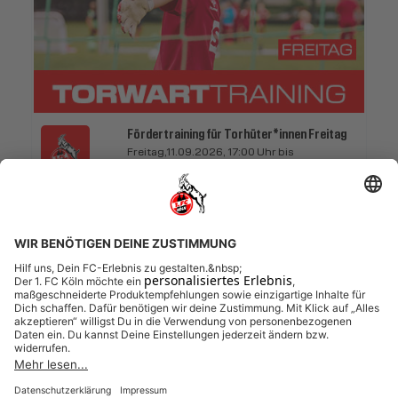
Fördertraining für Torhüter*innen Freitag
Freitag,11.09.2026, 17:00 Uhr bis
Freitag,16.10.2026, 18:15 Uhr
1. FC Köln
Torwarttraining Freitag
11.09.2026 bis 16.10.2026
FREIE PLÄTZE VORHANDEN
Anmeldeschluss 08. September 2026, 17:00 Uhr
105,00 EUR
Anmelden
zzgl. Ausstattung
(optional)