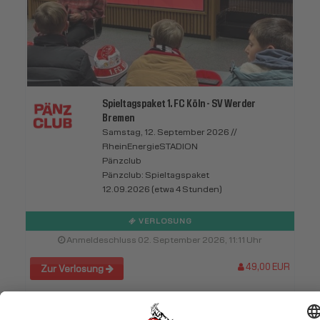
Spieltagspaket 1. FC Köln - SV Werder
Bremen
Samstag, 12. September 2026 //
RheinEnergieSTADION
Pänzclub
Pänzclub: Spieltagspaket
12.09.2026 (etwa 4 Stunden)
VERLOSUNG
Anmeldeschluss 02. September 2026, 11:11 Uhr
49,00 EUR
Zur Verlosung