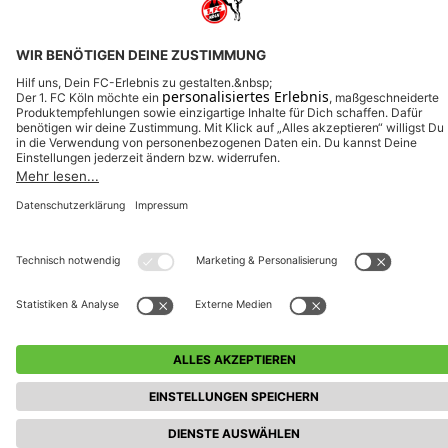
Weitere Veranstaltungen entdecken (Pänzclub:
Spieltagspaket)