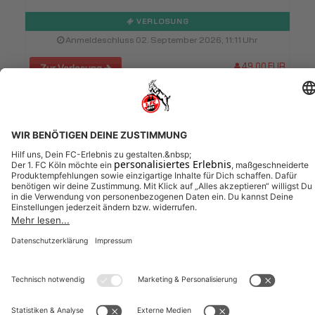
VERLOSUNG
Anmeldeschluss 02. September 2026, 11:11 Uhr
49,00 EUR
Zur Verlosung
Weitere Veranstaltungen entdecken (Pänzclub:
Spieltagspaket)