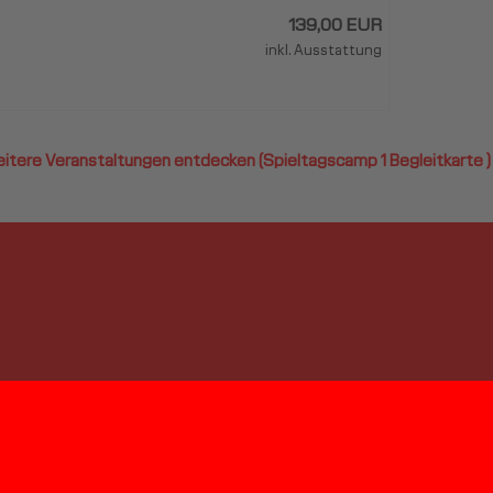
139,00 EUR
inkl. Ausstattung
itere Veranstaltungen entdecken (Spieltagscamp 1 Begleitkarte )