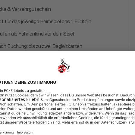
ks & Verzehrgutschein
et für das jeweilige Heimspiel des 1. FC Köln
aufen als Fahnenkind vor dem Spiel
ach Buchung: bis zu zwei Begleitkarten
rsbereich: 6 bis 14 Jahre
fpunkt in der Regel vier Stunden vor der jeweiligen
oßzeit (Änderungen vorbehalten).
eranstaltungen könnten dich auch interessieren