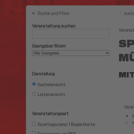
Suche und Filter
zurü
Veranstaltung suchen
Veranst
SP
Gastgeber filtern
M
MI
Darstellung
Kachelansicht
Listenansicht
Vera
Veranstaltungsart
#
B
1.
M
Spieltagscamp 1 Begleitkarte