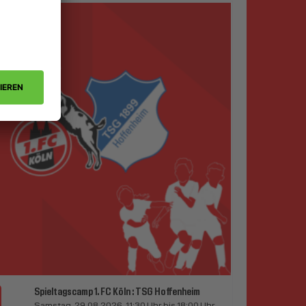
Spieltagscamp 1. FC Köln : TSG Hoffenheim
Samstag, 29.08.2026, 11:30 Uhr bis 18:00 Uhr