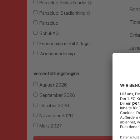
Pänzclub: Einlaufkinder
Snac
Pänzclub: Stadionkind
Tick
Pänzclub
Schul-AG
Einl
Feriencamp mobil 4 Tage
Je n
Wochenendcamp
Alte
Tref
Veranstaltungsbeginn
Anst
August 2026
September 2026
Oktober 2026
November 2026
März 2027
Diese V