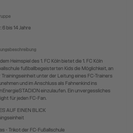
gruppe
: 6 bis 14 Jahre
tungsbeschreibung
edem Heimspiel des 1. FC Köln bietet die 1. FC Köln
allschule fußballbegeisterten Kids die Möglichkeit, an
r Trainingseinheit unter der Leitung eines FC-Trainers
zunehmen und im Anschluss als Fahnenkind ins
nEnergieSTADION einzulaufen. Ein unvergessliches
light für jeden FC-Fan.
ES AUF EINEN BLICK
ningseinheit
as - Trikot der FC-Fußallschule