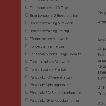
Feriencamp am RES
Feriencamp Mobil 3 Tage
Ziel
Spieltagscamp 2 Begleitkarten
Alter
Böckchentraining Mittwoch
Böckchentraining Freitag
Fördertraining Mittwoch
Leis
Fördertraining Freitag
Zu j
Feriencamp mobil 5 Tage Grömitz
Fußb
eine
Torwarttraining Mittwoch
teil
Torwarttraining Freitag
Rhei
Pänzclub: FC-Ferienfreitag
High
Pänzclub: Spieltagspaket
ALL
Pänzclub: FC-Schultütenbasteln
Trai
Pänzclub: NRW-Kidsclub Turnier
Adid