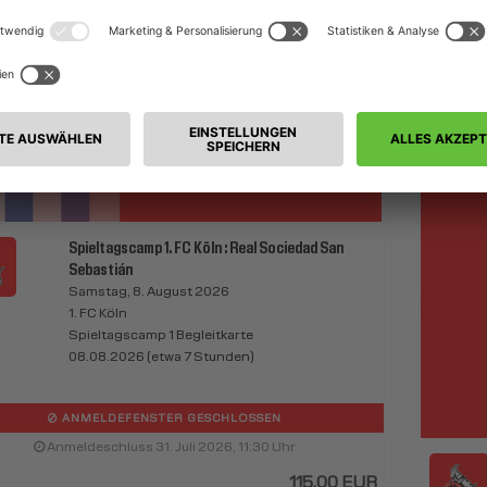
Spieltagscamp 1. FC Köln : Real Sociedad San
Sebastián
Samstag, 8. August 2026
1. FC Köln
Spieltagscamp 1 Begleitkarte
08.08.2026 (etwa 7 Stunden)
ANMELDEFENSTER GESCHLOSSEN
Anmeldeschluss 31. Juli 2026, 11:30 Uhr
115,00 EUR