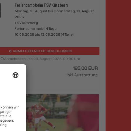
Feriencamp beim TSV Kützberg
Montag, 10. August bis Donnerstag, 13. August
2026
TSV Kützberg
Feriencamp mobil 4 Tage
10.08.2026 bis 13.08.2026 (4 Tage)
ANMELDEFENSTER GESCHLOSSEN
Anmeldeschluss 03. August 2026, 09:30 Uhr
185,00 EUR
inkl. Ausstattung