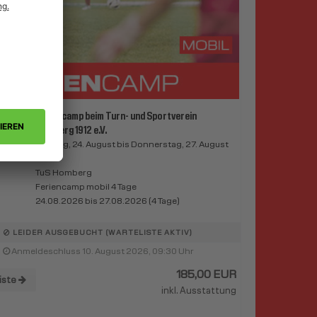
Feriencamp beim Turn- und Sportverein
Homberg 1912 e.V.
Montag, 24. August bis Donnerstag, 27. August
2026
TuS Homberg
Feriencamp mobil 4 Tage
24.08.2026 bis 27.08.2026 (4 Tage)
LEIDER AUSGEBUCHT (WARTELISTE AKTIV)
Anmeldeschluss 10. August 2026, 09:30 Uhr
185,00 EUR
iste
inkl. Ausstattung