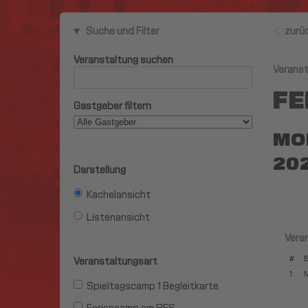
Suche und Filter
zurü
Veranstaltung suchen
Veranst
FE
Gastgeber filtern
MON
20
Darstellung
Kachelansicht
Listenansicht
Vera
#
B
Veranstaltungsart
1.
M
Spieltagscamp 1 Begleitkarte