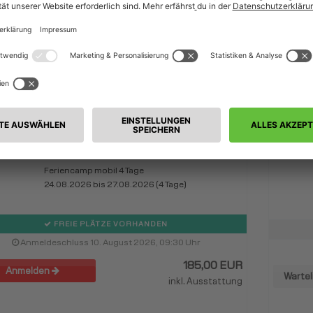
Feriencamp beim SV 09 Eitorf
Montag, 24. August bis Donnerstag, 27. August
2026
SV 09 Eitorf
Feriencamp mobil 4 Tage
24.08.2026 bis 27.08.2026 (4 Tage)
FREIE PLÄTZE VORHANDEN
Anmeldeschluss 10. August 2026, 09:30 Uhr
185,00 EUR
Anmelden
Wartel
inkl. Ausstattung