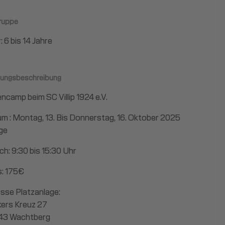
gruppe
: 6 bis 14 Jahre
tungsbeschreibung
encamp beim SC Villip 1924 e.V.
m : Montag, 13. Bis Donnerstag, 16. Oktober 2025
ge
ich: 9:30 bis 15:30 Uhr
s: 175€
sse Platzanlage:
ers Kreuz 27
43 Wachtberg