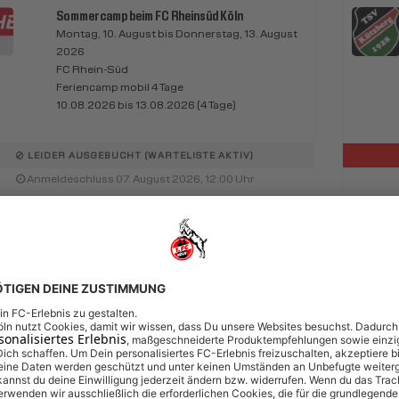
Sommercamp beim FC Rheinsüd Köln
Montag, 10. August bis Donnerstag, 13. August
2026
FC Rhein-Süd
Feriencamp mobil 4 Tage
10.08.2026 bis 13.08.2026 (4 Tage)
LEIDER AUSGEBUCHT (WARTELISTE AKTIV)
Anmeldeschluss 07. August 2026, 12:00 Uhr
195,00 EUR
eliste
inkl. Ausstattung