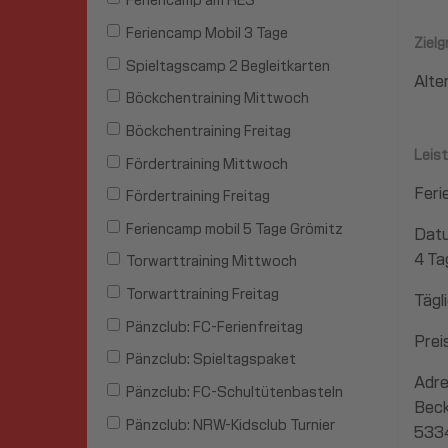
Feriencamp am RES
Feriencamp Mobil 3 Tage
Ziel
Spieltagscamp 2 Begleitkarten
Alter
Böckchentraining Mittwoch
Böckchentraining Freitag
Leis
Fördertraining Mittwoch
Feri
Fördertraining Freitag
Feriencamp mobil 5 Tage Grömitz
Datu
4 Ta
Torwarttraining Mittwoch
Torwarttraining Freitag
Tägl
Pänzclub: FC-Ferienfreitag
Prei
Pänzclub: Spieltagspaket
Adre
Pänzclub: FC-Schultütenbasteln
Beck
Pänzclub: NRW-Kidsclub Turnier
533