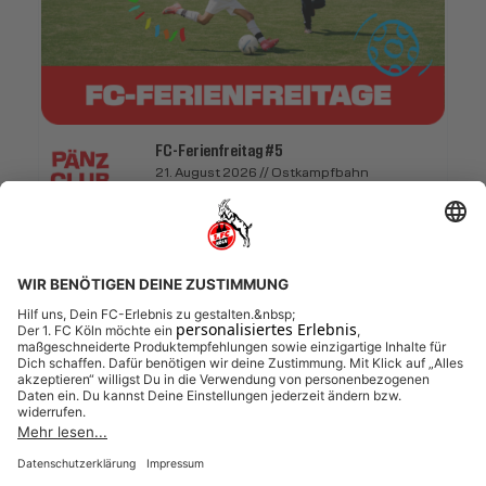
FC-Ferienfreitag #5
21. August 2026 // Ostkampfbahn
Pänzclub
Pänzclub: FC-Ferienfreitag
21.08.2026 (etwa 7 Stunden)
FREIE PLÄTZE VORHANDEN
Anmeldeschluss 20. August 2026, 11:11 Uhr
50,00 EUR
Anmelden
45,00 EUR